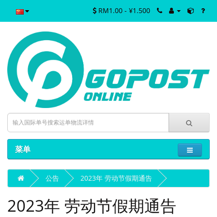
RM1.00 - ¥1.500
菜单
公告
2023年 劳动节假期通告
2023年 劳动节假期通告